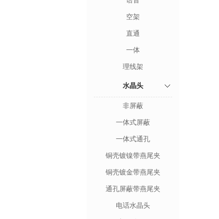
语音
空架
直通
一体
理线架
水晶头
非屏蔽
一体式屏蔽
一体式通孔
铜壳镀镍带燕尾夹
铜壳镀金带燕尾夹
通孔屏蔽带燕尾夹
电话水晶头