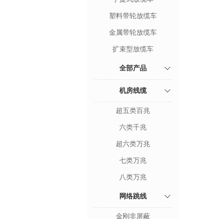
塑料带轮放缆车
金属带轮放缆车
扩束型放缆车
全部产品
机房线缆
超五类百兆
六类千兆
超六类万兆
七类万兆
八类万兆
网络跳线
金刚非屏蔽